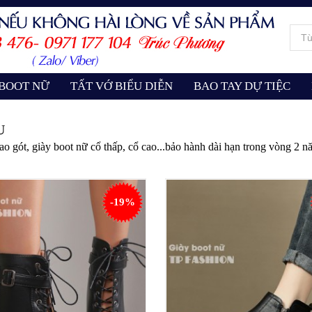
 BOOT NỮ
TẤT VỚ BIỂU DIỄN
BAO TAY DỰ TIỆC
U
cao gót, giày boot nữ cổ thấp, cổ cao...bảo hành dài hạn trong vòng 
-19%