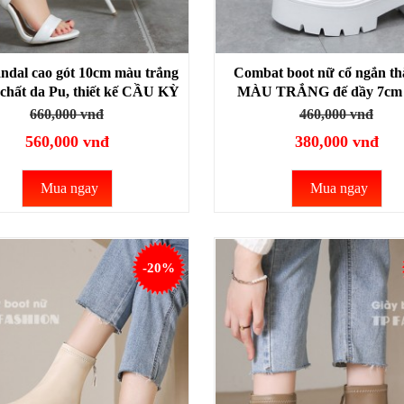
andal cao gót 10cm màu trắng
Combat boot nữ cổ ngắn th
 chất da Pu, thiết kế CẦU KỲ
MÀU TRẮNG đế dầy 7cm
ANG CHẢNH GBN31B
TRUNG- HIỆN ĐẠI GB
660,000 vnđ
460,000 vnđ
560,000 vnđ
380,000 vnđ
Mua ngay
Mua ngay
-20%