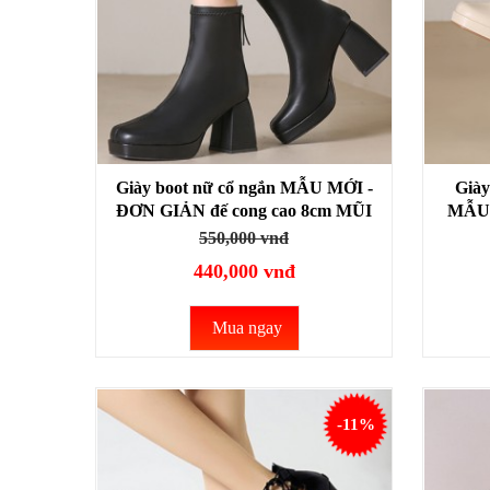
Giày boot nữ cổ ngắn MẪU MỚI -
Giày
ĐƠN GIẢN đế cong cao 8cm MŨI
MẪU 
VUÔNG THỜI THƯỢNG GBN28A
cao 
550,000 vnđ
440,000 vnđ
Mua ngay
-11%