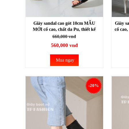
Giày sandal cao gót 10cm MẪU
Giày s
MỚI cổ cao, chất da Pu, thiết kế
cổ cao,
CẦU KỲ SANG CHẢNH GBN31A
S
660,000 vnđ
560,000 vnđ
Mua ngay
-20%