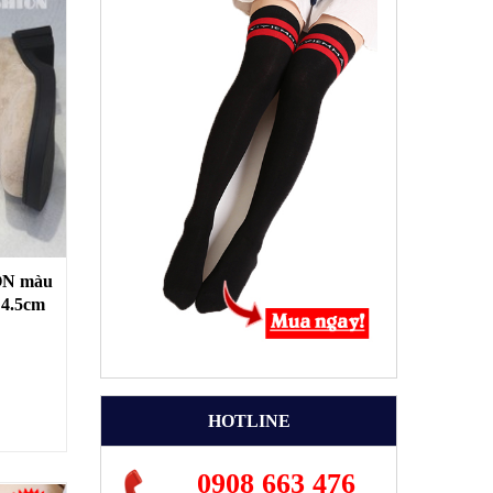
LỘN màu
 4.5cm
 bộ
HOTLINE
0908 663 476