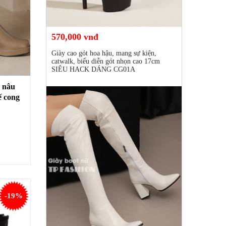
570,000 vnđ
Giày cao gót hoa hậu, mang sự kiện,
catwalk, biểu diễn gót nhọn cao 17cm
SIÊU HACK DÁNG CG01A
 nâu
 cong
N28C
-19%