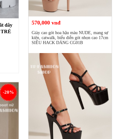
570,000 vnđ
ắt dây
 TRẺ
Giày cao gót hoa hậu màu NUDE, mang sự
N30B
kiện, catwalk, biểu diễn gót nhọn cao 17cm
SIÊU HACK DÁNG CG01B
-20%