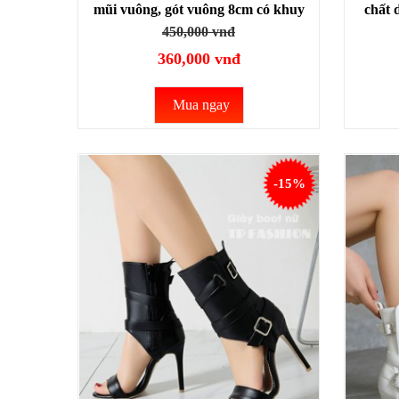
mũi vuông, gót vuông 8cm có khuy
chất 
cài ÔM CHÂN- THANH DÁNG
450,000 vnđ
GBN24B
360,000 vnđ
Mua ngay
-15%