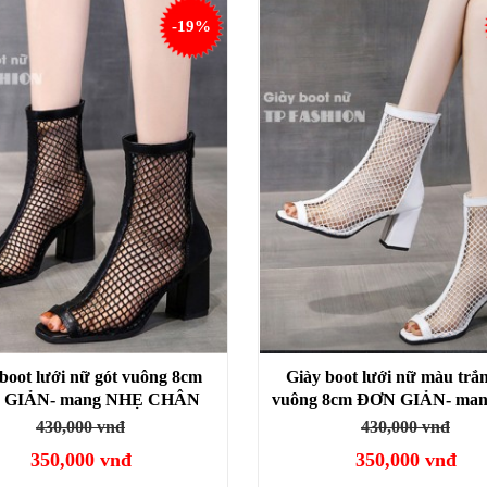
-19%
boot lưới nữ gót vuông 8cm
Giày boot lưới nữ màu trắn
 GIẢN- mang NHẸ CHÂN
vuông 8cm ĐƠN GIẢN- ma
hoải mái đi bộ GBN22A
CHÂN thoải mái đi bộ G
430,000 vnđ
430,000 vnđ
350,000 vnđ
350,000 vnđ