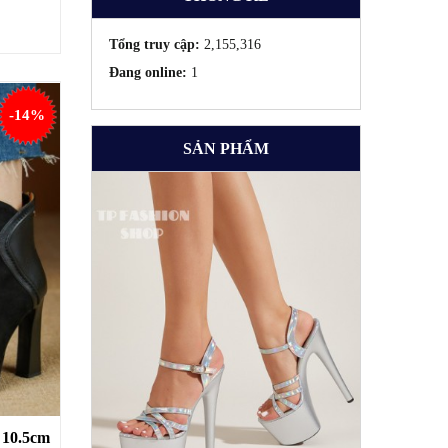
Tổng truy cập:
2,155,316
Đang online:
1
-14%
SẢN PHẨM
 10.5cm