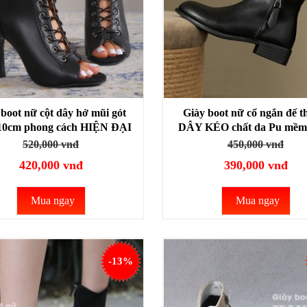
boot nữ cột dây hở mũi gót
Giày boot nữ cổ ngắn đế t
10cm phong cách HIỆN ĐẠI
DÂY KÉO chất da Pu mềm 
SEXY GBN33A
mái đi bộ GBN17
520,000 vnđ
450,000 vnđ
420,000 vnđ
390,000 vnđ
Mua ngay
Mua ngay
-13%