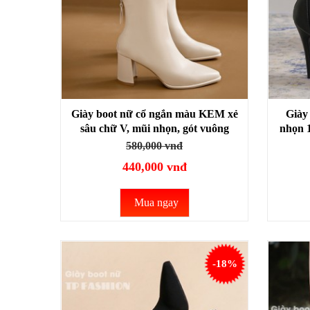
Giày boot nữ cổ ngắn màu KEM xẻ
Giày 
sâu chữ V, mũi nhọn, gót vuông
nhọn 
7.5cm SIÊU HACK DÁNG
580,000 vnđ
GBN37B
440,000 vnđ
Mua ngay
-18%