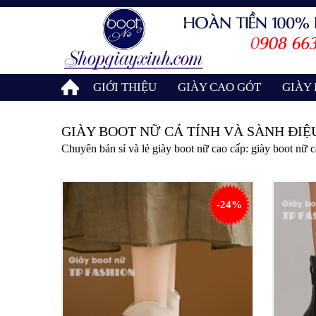
GIỚI THIỆU
GIÀY CAO GÓT
GIÀY
GIÀY BOOT NỮ CÁ TÍNH VÀ SÀNH ĐIỆ
Chuyên bán sỉ và lẻ giày boot nữ cao cấp: giày boot nữ 
-24%