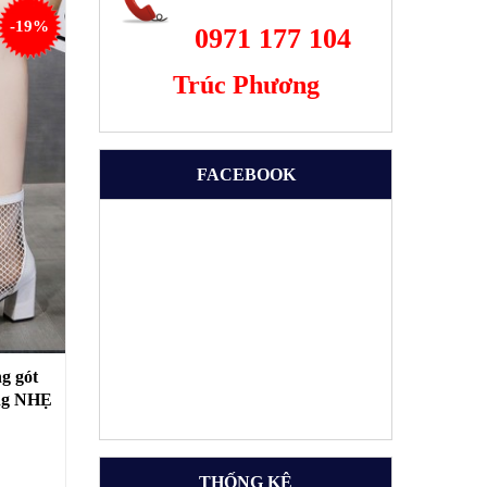
-19%
0971 177 104
Trúc Phương
FACEBOOK
g gót
ng NHẸ
BN22B
THỐNG KÊ