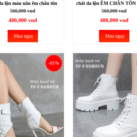
da lộn màu nâu êm chân tôn
chất da lộn ÊM CHÂN TÔ
dáng GBN26C
GBN26A
560,000 vnđ
560,000 vnđ
480,000 vnđ
480,000 vnđ
Mua ngay
Mua ngay
-15%