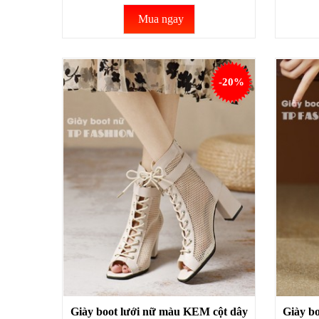
Mua ngay
-20%
Giày boot lưới nữ màu KEM cột dây
Giày bo