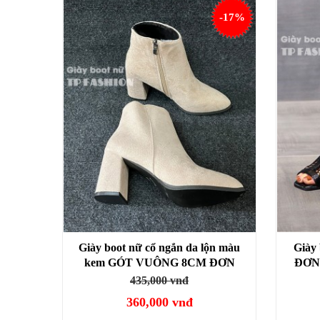
-17%
Giày boot nữ cổ ngắn da lộn màu
Giày 
kem GÓT VUÔNG 8CM ĐƠN
ĐƠN
GIẢN GBN13402
t
435,000 vnđ
360,000 vnđ