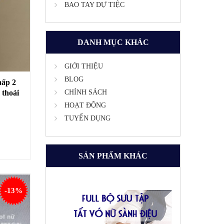
BAO TAY DỰ TIỆC
DANH MỤC KHÁC
GIỚI THIỆU
BLOG
hấp 2
thoải
CHÍNH SÁCH
HOẠT ĐỘNG
TUYỂN DỤNG
SẢN PHẨM KHÁC
-13%