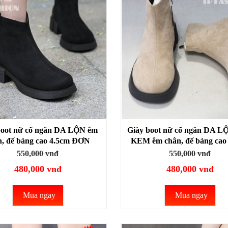
boot nữ cổ ngắn DA LỘN êm
Giày boot nữ cổ ngắn DA 
n, đế bảng cao 4.5cm ĐƠN
KEM êm chân, đế bảng cao
 thoải mái đi bộ GBN19A
ĐƠN GIẢN thoải mái đi
550,000 vnđ
550,000 vnđ
GBN19B
480,000 vnđ
480,000 vnđ
Mua ngay
Mua ngay