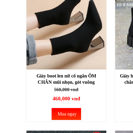
Giày boot len nữ cổ ngắn ÔM
Giày 
CHÂN mũi nhọn, gót vuông
châ
TRÁNG GƯƠNG cao 8cm GBN18
GIẢN
560,000 vnđ
460,000 vnđ
Mua ngay