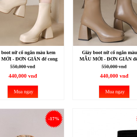
 boot nữ cổ ngắn màu kem
Giày boot nữ cổ ngắn màu
MỚI - ĐƠN GIẢN đế cong
MẪU MỚI - ĐƠN GIẢN đế
8cm MŨI VUÔNG GBN28B
cao 8cm MŨI VUÔNG GB
550,000 vnđ
550,000 vnđ
440,000 vnđ
440,000 vnđ
Mua ngay
Mua ngay
-17%