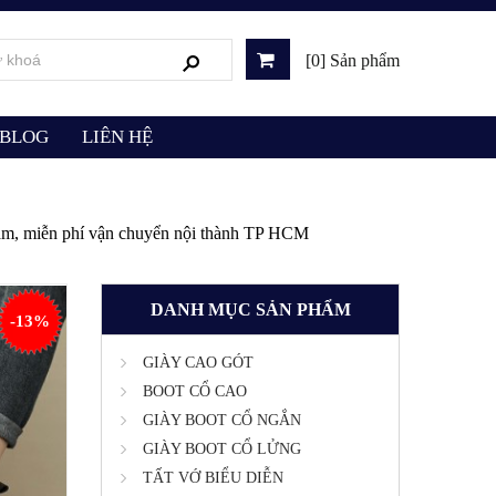
[0] Sản phẩm
BLOG
LIÊN HỆ
2 năm, miễn phí vận chuyển nội thành TP HCM
DANH MỤC SẢN PHẨM
-13%
GIÀY CAO GÓT
BOOT CỔ CAO
GIÀY BOOT CỔ NGẮN
GIÀY BOOT CỔ LỬNG
TẤT VỚ BIỂU DIỄN