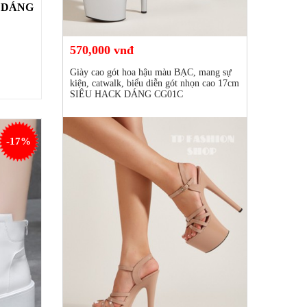
N DÁNG
570,000 vnđ
Giày cao gót hoa hậu màu BẠC, mang sự
kiện, catwalk, biểu diễn gót nhọn cao 17cm
SIÊU HACK DÁNG CG01C
-17%