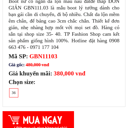
Boot nữ cổ ngắn da lộn màu nâu đấtđế thấp ĐƠN
GIẢN GBN111.03 là mẫu boot lý tưởng dành cho
bạn gái cần di chuyển, đi bộ nhiều. Chất da lộn mềm
êm chân, đế bảng cao 3cm chắc chắn. Thiết kế đơn
giản, nhẹ nhàng hợp mốt với mọi set đồ. Hàng có
sẵn tại shop size 35- 40. TP Fashion Shop cam kết
sản phẩm giống hình 100%. Hotline đặt hàng 0908
663 476 - 0971 177 104
Mã SP:
GBN11103
Giá gốc:
480,000 vnđ
Giá khuyến mãi:
380,000 vnđ
Chọn size:
36