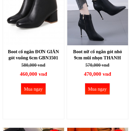
Boot cổ ngắn ĐƠN GIẢN
Boot nữ cổ ngắn gót nhỏ
gót vuông 6cm GBN3501
9cm mũi nhọn THANH
DÁNG GBN107
580,000 vnđ
570,000 vnđ
460,000 vnđ
470,000 vnđ
Mua ngay
Mua ngay