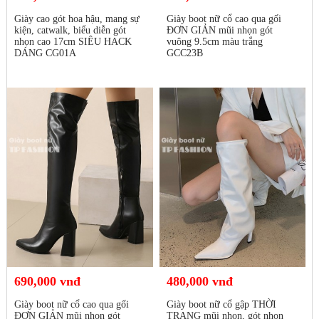
Giày cao gót hoa hậu, mang sự
Giày boot nữ cổ cao qua gối
kiện, catwalk, biểu diễn gót
ĐƠN GIẢN mũi nhọn gót
nhọn cao 17cm SIÊU HACK
vuông 9.5cm màu trắng
DÁNG CG01A
GCC23B
690,000 vnđ
480,000 vnđ
Giày boot nữ cổ cao qua gối
Giày boot nữ cổ gập THỜI
ĐƠN GIẢN mũi nhọn gót
TRANG mũi nhọn, gót nhọn