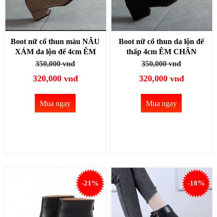
Boot nữ cổ thun màu NÂU
Boot nữ cổ thun da lộn đế
XÁM da lộn đế 4cm ÊM
thấp 4cm ÊM CHÂN
CHÂN GBN118B
GBN118A
350,000 vnđ
350,000 vnđ
320,000 vnđ
320,000 vnđ
Mua ngay
Mua ngay
-21%
-18%