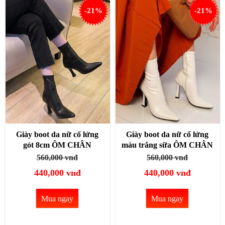
-21%
-21%
Giày boot da nữ cổ lửng
Giày boot da nữ cổ lửng
gót 8cm ÔM CHÂN
màu trắng sữa ÔM CHÂN
GBN9701
GBN9702
560,000 vnđ
560,000 vnđ
440,000 vnđ
440,000 vnđ
Mua ngay
Mua ngay