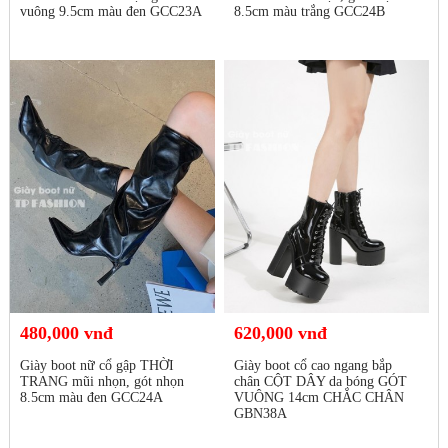
vuông 9.5cm màu đen GCC23A
8.5cm màu trắng GCC24B
480,000 vnđ
620,000 vnđ
Giày boot nữ cổ gập THỜI
Giày boot cổ cao ngang bắp
TRANG mũi nhọn, gót nhọn
chân CỘT DÂY da bóng GÓT
8.5cm màu đen GCC24A
VUÔNG 14cm CHẮC CHÂN
GBN38A