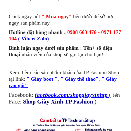
Click ngay nút
" Mua ngay"
bên dưới để sở hữu
ngay sản phẩm này.
Hotline đặt hàng nhanh :
0908 663 476 - 0971 177
104
( Viber/ Zalo)
Bình luận ngay dưới sản phẩm : Tên+ số điện
thoại
nhân viên của shop sẽ gọi lại cho bạn!
Xem thêm các sản phẩm khác của TP Fashion Shop
tại link:
" Giày boot "
,
" Giày thể thao"
,
" Giày
cao gót"
Facebook:
facebook.com/shopgiayxinhtp
( tên
Face:
Shop Giày Xinh TP Fashion
)