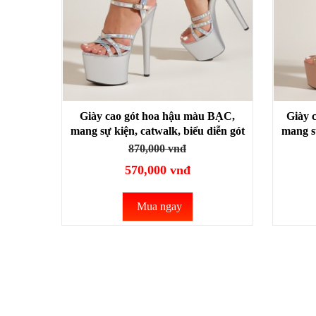
Giày cao gót hoa hậu màu BẠC,
Giày 
mang sự kiện, catwalk, biểu diễn gót
mang sự
nhọn cao 17cm SIÊU HACK DÁNG
nhọn 
870,000 vnđ
CG01C
570,000 vnđ
Mua ngay