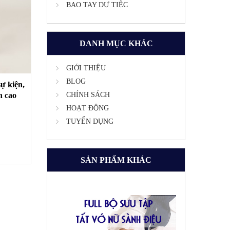
BAO TAY DỰ TIỆC
DANH MỤC KHÁC
GIỚI THIỆU
BLOG
ự kiện,
n cao
CHÍNH SÁCH
CG01A
HOẠT ĐỘNG
TUYỂN DỤNG
SẢN PHẨM KHÁC