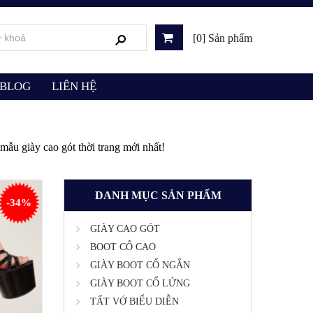
[0] Sản phẩm
BLOG
LIÊN HỆ
ẫu giày cao gót thời trang mới nhất!
DANH MỤC SẢN PHẨM
-34%
GIÀY CAO GÓT
BOOT CỔ CAO
GIÀY BOOT CỔ NGẮN
GIÀY BOOT CỔ LỬNG
TẤT VỚ BIỂU DIỄN