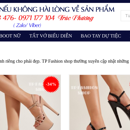
 BOOT NỮ
TẤT VỚ BIỂU DIỄN
BAO TAY DỰ TIỆC
h riêng cho phái đẹp. TP Fashion shop thường xuyên cập nhật những m
-34%