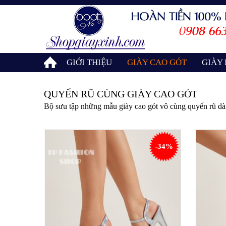
GIỚI THIỆU
GIÀY CAO GÓT
GIÀY
QUYẾN RŨ CÙNG GIÀY CAO GÓT
Bộ sưu tập những mẫu giày cao gót vô cùng quyến rũ dàn
-34%