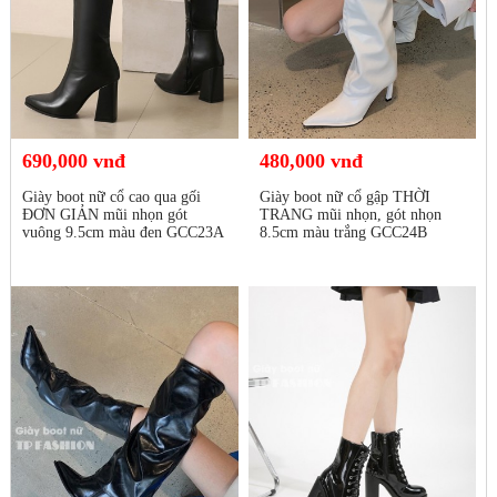
690,000 vnđ
480,000 vnđ
Giày boot nữ cổ cao qua gối
Giày boot nữ cổ gập THỜI
ĐƠN GIẢN mũi nhọn gót
TRANG mũi nhọn, gót nhọn
vuông 9.5cm màu đen GCC23A
8.5cm màu trắng GCC24B