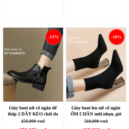
-13%
-18%
Giày boot nữ cổ ngắn đế
Giày boot len nữ cổ ngắn
thấp 2 DÂY KÉO chất da
ÔM CHÂN mũi nhọn, gót
Pu mềm thoải mái đi bộ
vuông TRÁNG GƯƠNG
450,000 vnđ
560,000 vnđ
GBN17
cao 8cm GBN18