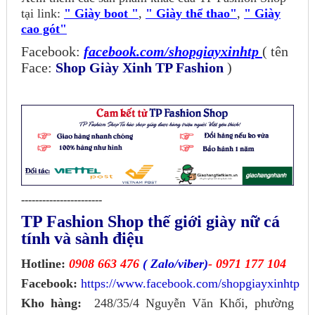
tại link:
" Giày boot "
,
" Giày thể thao"
,
" Giày
cao gót"
Facebook:
facebook.com/shopgiayxinhtp
( tên
Face:
Shop Giày Xinh TP Fashion
)
-----------------------
TP Fashion Shop thế giới giày nữ cá
tính và sành điệu
Hotline:
0908 663 476
( Zalo/viber)
- 0971 177 104
Facebook:
https://www.facebook.com/shopgiayxinhtp
Kho hàng:
248/35/4 Nguyễn Văn Khối, phường