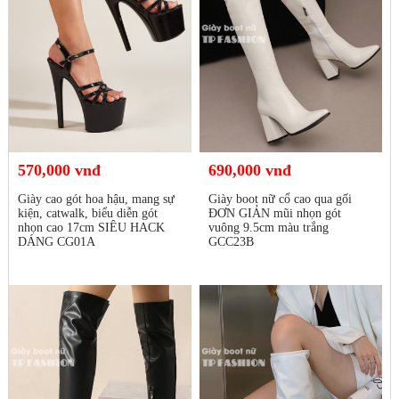
570,000 vnđ
690,000 vnđ
Giày cao gót hoa hậu, mang sự
Giày boot nữ cổ cao qua gối
kiện, catwalk, biểu diễn gót
ĐƠN GIẢN mũi nhọn gót
nhọn cao 17cm SIÊU HACK
vuông 9.5cm màu trắng
DÁNG CG01A
GCC23B