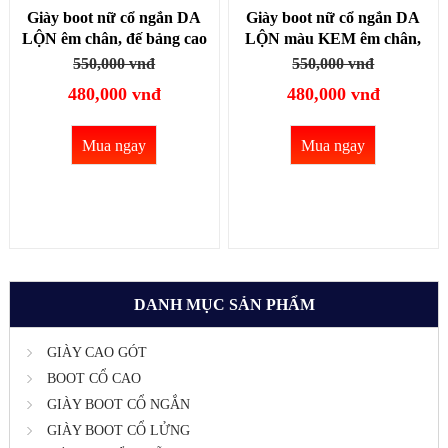
Giày boot nữ cổ ngắn DA
Giày boot nữ cổ ngắn DA
LỘN êm chân, đế bảng cao
LỘN màu KEM êm chân,
4.5cm ĐƠN GIẢN thoải
đế bảng cao 4.5cm ĐƠN
550,000 vnđ
550,000 vnđ
mái đi bộ GBN19A
GIẢN thoải mái đi bộ
480,000 vnđ
480,000 vnđ
GBN19B
Mua ngay
Mua ngay
DANH MỤC SẢN PHẨM
GIÀY CAO GÓT
BOOT CỔ CAO
GIÀY BOOT CỔ NGẮN
GIÀY BOOT CỔ LỬNG