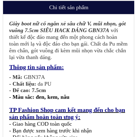
Chi tiết sản phẩm
Giày boot nữ cổ ngắn xẻ sâu chữ V, mũi nhọn, gót
vuông 7.5cm SIÊU HACK DÁNG GBN37A
với
thiết kế độc đáo mang đến một phong cách hoàn
toàn mới lạ và độc đáo cho bạn gái. Chất da Pu mềm
êm chân, gót vuông đi kèm mũi nhọn vừa chắc chắn
lại vừa thanh dáng.
Thông tin sản phẩm:
- Mã:
GBN37A
- Chất liệu:
da PU
- Đế cao: 7.5cm
-
Màu sắc: đen, kem, nâu
TP Fashion Shop cam kết mang đến cho bạn
sản phẩm hoàn toàn ưng ý:
- Giao hàng COD toàn quốc
- Bạn được xem hàng trước khi nhận