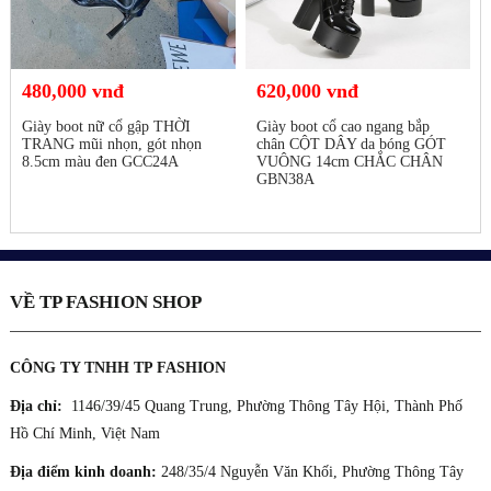
480,000 vnđ
620,000 vnđ
Giày boot nữ cổ gập THỜI
Giày boot cổ cao ngang bắp
TRANG mũi nhọn, gót nhọn
chân CỘT DÂY da bóng GÓT
8.5cm màu đen GCC24A
VUÔNG 14cm CHẮC CHÂN
GBN38A
VỀ TP FASHION SHOP
CÔNG TY TNHH TP FASHION
Địa chỉ:
1146/39/45 Quang Trung, Phường Thông Tây Hội, Thành Phố
Hồ Chí Minh, Việt Nam
Địa điểm kinh doanh:
248/35/4 Nguyễn Văn Khối, Phường Thông Tây