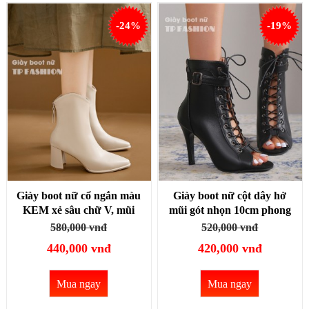
-24%
-19%
Giày boot nữ cổ ngắn màu
Giày boot nữ cột dây hở
KEM xẻ sâu chữ V, mũi
mũi gót nhọn 10cm phong
nhọn, gót vuông 7.5cm
cách HIỆN ĐẠI SEXY
580,000 vnđ
520,000 vnđ
SIÊU HACK DÁNG
GBN33A
440,000 vnđ
420,000 vnđ
GBN37B
Mua ngay
Mua ngay