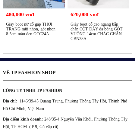
480,000 vnđ
620,000 vnđ
Giày boot nữ cổ gập THỜI
Giày boot cổ cao ngang bắp
TRANG mũi nhọn, gót nhọn
chân CỘT DÂY da bóng GÓT
8.5cm màu đen GCC24A
VUÔNG 14cm CHẮC CHÂN
GBN38A
VỀ TP FASHION SHOP
CÔNG TY TNHH TP FASHION
Địa chỉ:
1146/39/45 Quang Trung, Phường Thông Tây Hội, Thành Phố
Hồ Chí Minh, Việt Nam
Địa điểm kinh doanh:
248/35/4 Nguyễn Văn Khối, Phường Thông Tây
Hội, TP HCM. ( P.9, Gò vấp cũ)