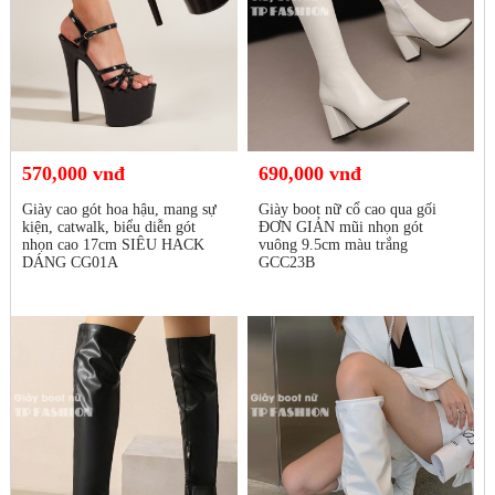
570,000 vnđ
690,000 vnđ
Giày cao gót hoa hậu, mang sự
Giày boot nữ cổ cao qua gối
kiện, catwalk, biểu diễn gót
ĐƠN GIẢN mũi nhọn gót
nhọn cao 17cm SIÊU HACK
vuông 9.5cm màu trắng
DÁNG CG01A
GCC23B