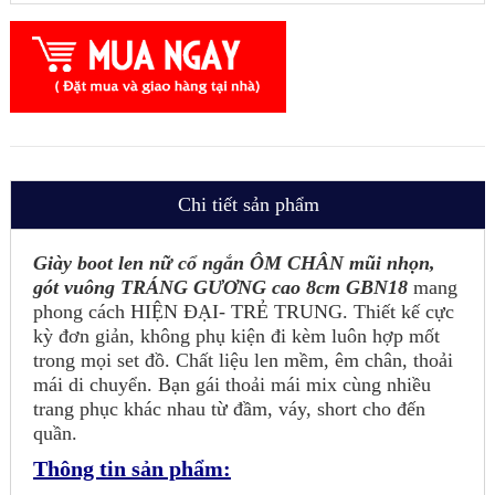
Chi tiết sản phẩm
Giày boot len nữ cổ ngắn ÔM CHÂN mũi nhọn,
gót vuông TRÁNG GƯƠNG cao 8cm GBN18
mang
phong cách HIỆN ĐẠI- TRẺ TRUNG. Thiết kế cực
kỳ đơn giản, không phụ kiện đi kèm luôn hợp mốt
trong mọi set đồ. Chất liệu len mềm, êm chân, thoải
mái di chuyển. Bạn gái thoải mái mix cùng nhiều
trang phục khác nhau từ đầm, váy, short cho đến
quần.
Thông tin sản phẩm: