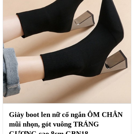
Giày boot len nữ cổ ngắn ÔM CHÂN
mũi nhọn, gót vuông TRÁNG
GƯƠNG cao 8cm GBN18