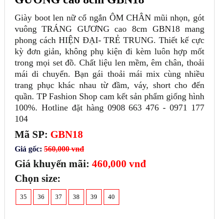
Giày boot len nữ cổ ngắn ÔM CHÂN mũi nhọn, gót
vuông TRÁNG GƯƠNG cao 8cm GBN18 mang
phong cách HIỆN ĐẠI- TRẺ TRUNG. Thiết kế cực
kỳ đơn giản, không phụ kiện đi kèm luôn hợp mốt
trong mọi set đồ. Chất liệu len mềm, êm chân, thoải
mái di chuyển. Bạn gái thoải mái mix cùng nhiều
trang phục khác nhau từ đầm, váy, short cho đến
quần. TP Fashion Shop cam kết sản phẩm giống hình
100%. Hotline đặt hàng 0908 663 476 - 0971 177
104
Mã SP:
GBN18
Giá gốc:
560,000 vnđ
Giá khuyến mãi:
460,000 vnđ
Chọn size:
35
36
37
38
39
40