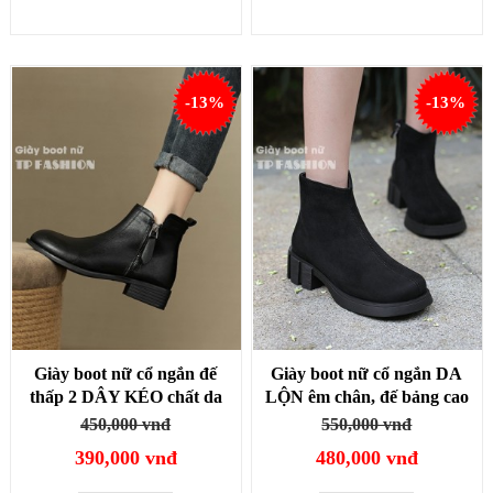
-13%
-13%
Giày boot nữ cổ ngắn đế
Giày boot nữ cổ ngắn DA
thấp 2 DÂY KÉO chất da
LỘN êm chân, đế bảng cao
Pu mềm thoải mái đi bộ
4.5cm ĐƠN GIẢN thoải
450,000 vnđ
550,000 vnđ
GBN17
mái đi bộ GBN19A
390,000 vnđ
480,000 vnđ