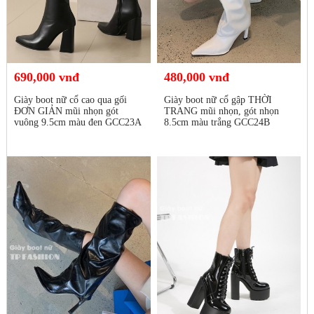
690,000 vnđ
480,000 vnđ
Giày boot nữ cổ cao qua gối
Giày boot nữ cổ gập THỜI
ĐƠN GIẢN mũi nhọn gót
TRANG mũi nhọn, gót nhọn
vuông 9.5cm màu đen GCC23A
8.5cm màu trắng GCC24B