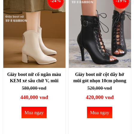
-24%
-19%
Giày boot nữ cổ ngắn màu
Giày boot nữ cột dây hở
KEM xẻ sâu chữ V, mũi
mũi gót nhọn 10cm phong
nhọn, gót vuông 7.5cm
cách HIỆN ĐẠI SEXY
580,000 vnđ
520,000 vnđ
SIÊU HACK DÁNG
GBN33A
440,000 vnđ
420,000 vnđ
GBN37B
Mua ngay
Mua ngay