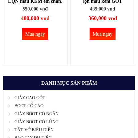
LỘN màu KEM êm chân,
lộn màu kem GÓT
đế bảng cao 4.5cm ĐƠN
VUÔNG 8CM ĐƠN GIẢN
550,000 vnđ
435,000 vnđ
GIẢN thoải mái đi bộ
GBN13402
480,000 vnđ
360,000 vnđ
GBN19B
Mua ngay
Mua ngay
DANH MỤC SẢN PHẨM
GIÀY CAO GÓT
BOOT CỔ CAO
GIÀY BOOT CỔ NGẮN
GIÀY BOOT CỔ LỬNG
TẤT VỚ BIỂU DIỄN
BAO TAY DỰ TIỆC