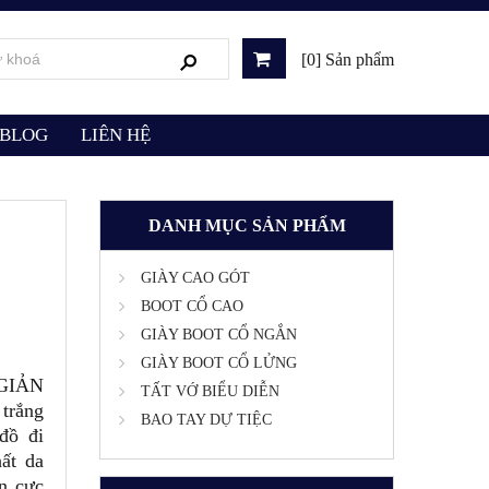
[0] Sản phẩm
BLOG
LIÊN HỆ
DANH MỤC SẢN PHẨM
GIÀY CAO GÓT
BOOT CỔ CAO
GIÀY BOOT CỔ NGẮN
GIÀY BOOT CỔ LỬNG
 GIẢN
TẤT VỚ BIỂU DIỄN
trắng
BAO TAY DỰ TIỆC
đồ đi
hất da
n cực