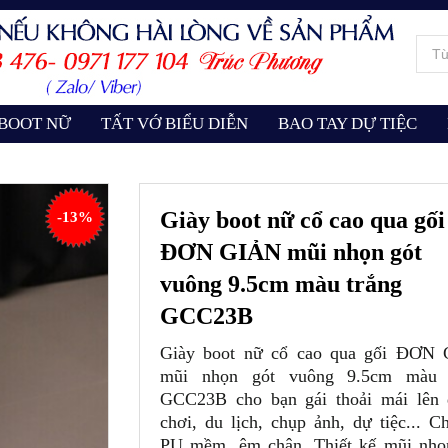
 BOOT NỮ
TẤT VỚ BIỂU DIỄN
BAO TAY DỰ TIỆC
Giày boot nữ cổ cao qua gối
-13%
ĐƠN GIẢN mũi nhọn gót
vuông 9.5cm màu trắng
GCC23B
Giày boot nữ cổ cao qua gối ĐƠN
mũi nhọn gót vuông 9.5cm màu 
GCC23B cho bạn gái thoải mái lên 
chơi, du lịch, chụp ảnh, dự tiệc... C
PU mềm, êm chân. Thiết kế mũi nhọ