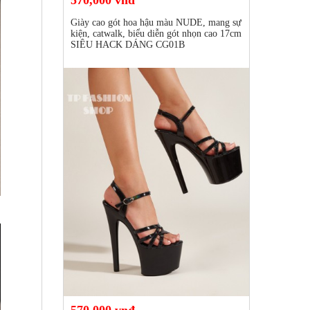
570,000 vnđ
Giày cao gót hoa hậu màu NUDE, mang sự
kiện, catwalk, biểu diễn gót nhọn cao 17cm
SIÊU HACK DÁNG CG01B
570,000 vnđ