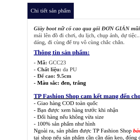
Chi tiết sản phẩm
Giày boot nữ cổ cao qua gối ĐƠN GIẢN mũ
mái lên đồ đi chơi, du lịch, chụp ảnh, dự tiệ
dáng, đi cùng đế trụ vô cùng chắc chắn.
Thông tin sản phẩm:
- Mã:
GCC23
- Chất liệu:
da PU
- Đế cao: 9.5cm
-
Màu sắc: đen, trắng
TP Fashion Shop cam kết mang đến cho
- Giao hàng COD toàn quốc
- Bạn được xem hàng trước khi nhận
- Đổi hàng nếu không vừa size
- 100% sản phẩm như hình
Ngoài ra, sản phẩm được TP Fashion Shop
bả
tại shop nếu sản phẩm cần cần dán keo, đóng đế