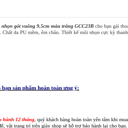
i nhọn gót vuông 9.5cm màu trắng GCC23B
cho bạn gái tho
c... Chất da PU mềm, êm chân. Thiết kế mũi nhọn cực kỳ thanh
 bạn sản phẩm hoàn toàn ưng ý:
o hành 12 tháng
, quý khách hàng hoàn toàn yên tâm khi mu
, vật trang trí trên giày shop sẽ hỗ trợ bảo hành lại cho bạn.