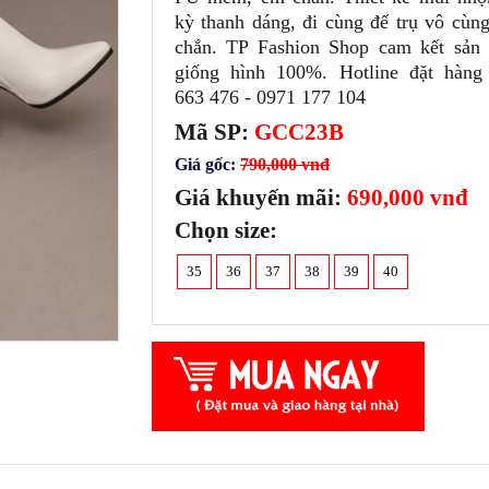
kỳ thanh dáng, đi cùng đế trụ vô cùn
chắn. TP Fashion Shop cam kết sản
giống hình 100%. Hotline đặt hàng
663 476 - 0971 177 104
Mã SP:
GCC23B
Giá gốc:
790,000 vnđ
Giá khuyến mãi:
690,000 vnđ
Chọn size:
35
36
37
38
39
40