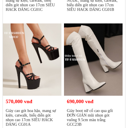
mang sự kiện, catwalk, biểu
NUDE, mang sự kiện, catwalk,
diễn gót nhọn cao 17cm SIÊU
biểu diễn gót nhọn cao 17cm
HACK DÁNG CG01C
SIÊU HACK DÁNG CG01B
570,000 vnđ
690,000 vnđ
Giày cao gót hoa hậu, mang sự
Giày boot nữ cổ cao qua gối
kiện, catwalk, biểu diễn gót
ĐƠN GIẢN mũi nhọn gót
nhọn cao 17cm SIÊU HACK
vuông 9.5cm màu trắng
DÁNG CG01A
GCC23B