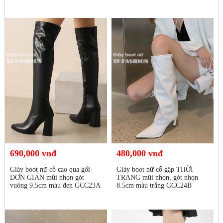
690,000 vnđ
480,000 vnđ
Giày boot nữ cổ cao qua gối
Giày boot nữ cổ gập THỜI
ĐƠN GIẢN mũi nhọn gót
TRANG mũi nhọn, gót nhọn
vuông 9.5cm màu đen GCC23A
8.5cm màu trắng GCC24B