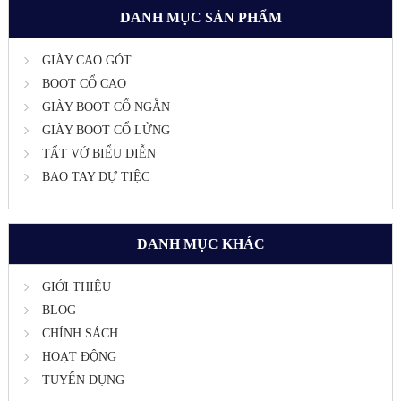
DANH MỤC SẢN PHẨM
GIÀY CAO GÓT
BOOT CỔ CAO
GIÀY BOOT CỔ NGẮN
GIÀY BOOT CỔ LỬNG
TẤT VỚ BIỂU DIỄN
BAO TAY DỰ TIỆC
DANH MỤC KHÁC
GIỚI THIỆU
BLOG
CHÍNH SÁCH
HOẠT ĐỘNG
TUYỂN DỤNG