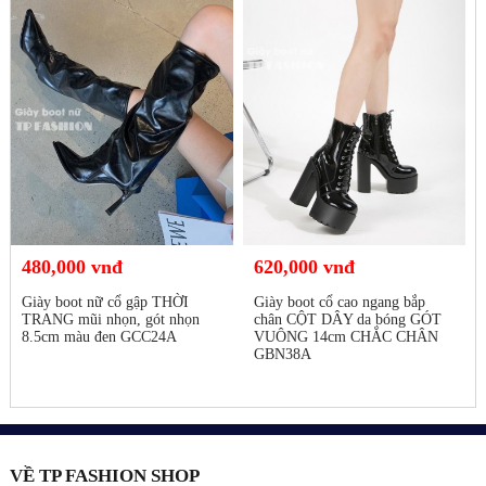
480,000 vnđ
620,000 vnđ
Giày boot nữ cổ gập THỜI
Giày boot cổ cao ngang bắp
TRANG mũi nhọn, gót nhọn
chân CỘT DÂY da bóng GÓT
8.5cm màu đen GCC24A
VUÔNG 14cm CHẮC CHÂN
GBN38A
VỀ TP FASHION SHOP