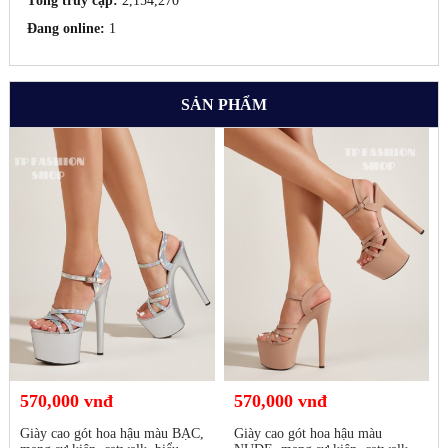
Tổng truy cập:
2,154,270
Đang online:
1
SẢN PHẨM
570,000 vnđ
570,000 vnđ
Giày cao gót hoa hậu màu BẠC,
Giày cao gót hoa hậu màu