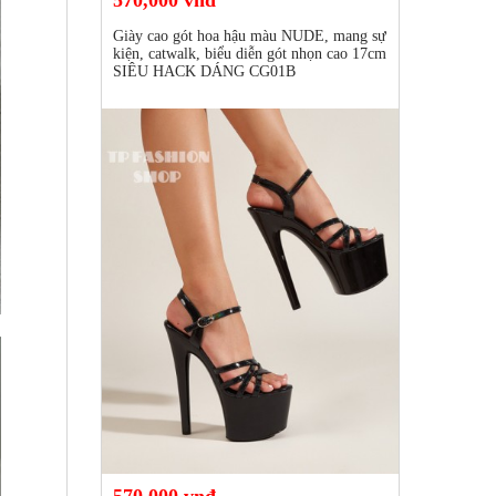
570,000 vnđ
Giày cao gót hoa hậu màu NUDE, mang sự
kiện, catwalk, biểu diễn gót nhọn cao 17cm
SIÊU HACK DÁNG CG01B
570,000 vnđ