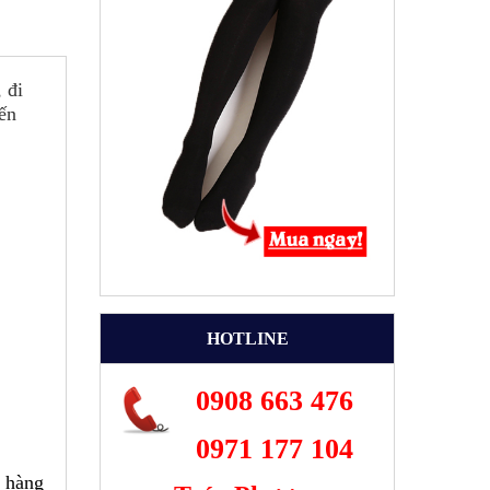
 đi
ến
HOTLINE
0908 663 476
0971 177 104
a hàng