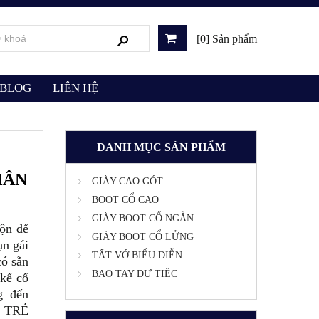
[0] Sản phẩm
BLOG
LIÊN HỆ
DANH MỤC SẢN PHẨM
HÂN
GIÀY CAO GÓT
BOOT CỔ CAO
GIÀY BOOT CỔ NGẮN
ộn đế
GIÀY BOOT CỔ LỬNG
n gái
TẤT VỚ BIỂU DIỄN
có sẵn
BAO TAY DỰ TIỆC
 kế cổ
g đến
- TRẺ