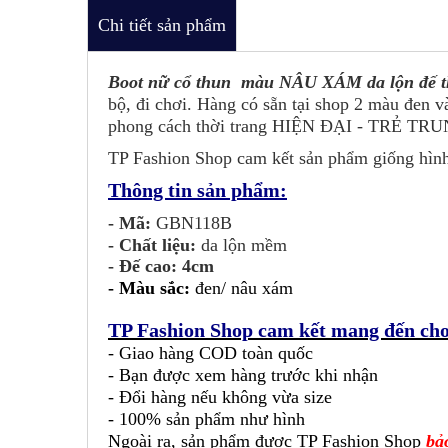
Chi tiết sản phẩm
Boot nữ cổ thun màu NÂU XÁM da lộn đế
bộ, đi chơi. Hàng có sẵn tại shop 2 màu đen 
phong cách thời trang HIỆN ĐẠI - TRẺ TRUN
TP Fashion Shop cam kết sản phẩm giống hìn
Thông tin sản phẩm:
- Mã:
GBN118B
- Chất liệu:
da lộn mềm
- Đế cao: 4cm
-
Màu sắc:
đen/ nâu xám
TP Fashion Shop cam kết mang đến cho
- Giao hàng COD toàn quốc
- Bạn được xem hàng trước khi nhận
- Đổi hàng nếu không vừa size
- 100% sản phẩm như hình
Ngoài ra, sản phẩm được TP Fashion Shop
bả