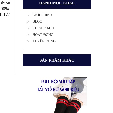
shion
DANH MỤC KHÁC
100%.
1 177
GIỚI THIỆU
BLOG
CHÍNH SÁCH
HOẠT ĐỘNG
TUYỂN DỤNG
SẢN PHẨM KHÁC