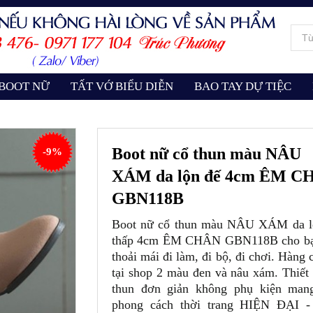
 BOOT NỮ
TẤT VỚ BIỂU DIỄN
BAO TAY DỰ TIỆC
Boot nữ cổ thun màu NÂU
-9%
XÁM da lộn đế 4cm ÊM C
GBN118B
Boot nữ cổ thun màu NÂU XÁM da l
thấp 4cm ÊM CHÂN GBN118B cho bạ
thoải mái đi làm, đi bộ, đi chơi. Hàng 
tại shop 2 màu đen và nâu xám. Thiết
thun đơn giản không phụ kiện man
phong cách thời trang HIỆN ĐẠI 