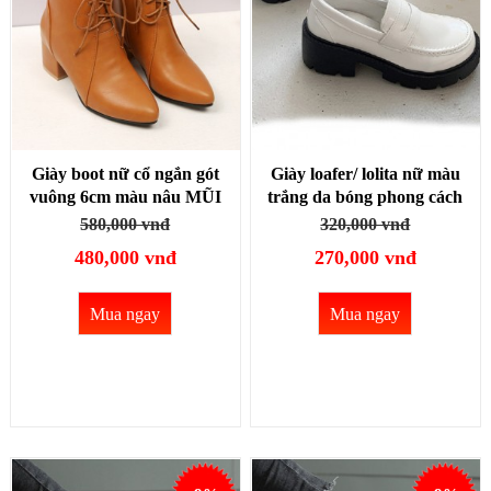
Giày boot nữ cổ ngắn gót
Giày loafer/ lolita nữ màu
vuông 6cm màu nâu MŨI
trắng da bóng phong cách
NHỌN cột dây GBN128C
Hàn Quốc GBN119B
580,000 vnđ
320,000 vnđ
480,000 vnđ
270,000 vnđ
Mua ngay
Mua ngay