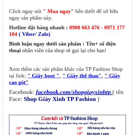
Click ngay nút
" Mua ngay"
bên dưới để sở hữu
ngay sản phẩm này.
Hotline đặt hàng nhanh :
0908 663 476 - 0971 177
104
( Viber/ Zalo)
Bình luận ngay dưới sản phẩm : Tên+ số điện
thoại
nhân viên của shop sẽ gọi lại cho bạn!
Xem thêm các sản phẩm khác của TP Fashion Shop
tại link:
" Giày boot "
,
" Giày thể thao"
,
" Giày
cao gót"
Facebook:
facebook.com/shopgiayxinhtp
( tên
Face:
Shop Giày Xinh TP Fashion
)