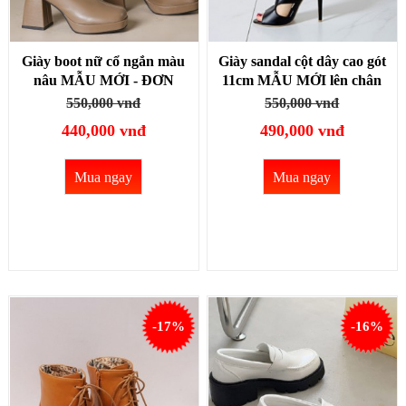
Giày boot nữ cổ ngắn màu
Giày sandal cột dây cao gót
nâu MẪU MỚI - ĐƠN
11cm MẪU MỚI lên chân
GIẢN đế cong cao 8cm
TÔN DÁNG, HIỆN ĐẠI
550,000 vnđ
550,000 vnđ
MŨI VUÔNG GBN28C
GBN27A
440,000 vnđ
490,000 vnđ
Mua ngay
Mua ngay
-17%
-16%