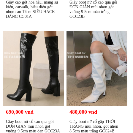
Giày cao gót hoa hậu, mang sự
Giày boot nữ cổ cao qua gối
kiện, catwalk, biểu diễn gót
ĐƠN GIẢN mũi nhọn gót
nhọn cao 17cm SIÊU HACK
vuông 9.5cm màu trắng
DÁNG CG01A
GCC23B
690,000 vnđ
480,000 vnđ
Giày boot nữ cổ cao qua gối
Giày boot nữ cổ gập THỜI
ĐƠN GIẢN mũi nhọn gót
TRANG mũi nhọn, gót nhọn
vuông 9.5cm màu đen GCC23A
8.5cm màu trắng GCC24B