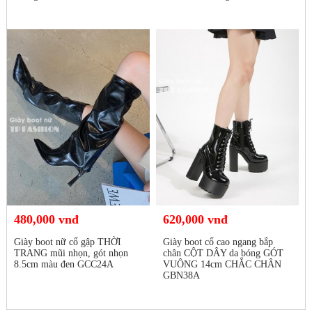
480,000 vnđ
620,000 vnđ
Giày boot nữ cổ gập THỜI
Giày boot cổ cao ngang bắp
TRANG mũi nhọn, gót nhọn
chân CỘT DÂY da bóng GÓT
8.5cm màu đen GCC24A
VUÔNG 14cm CHẮC CHÂN
GBN38A