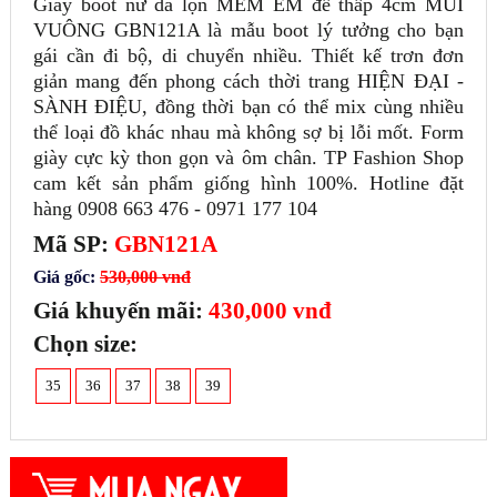
Giày boot nữ da lộn MỀM ÊM đế thấp 4cm MŨI
VUÔNG GBN121A là mẫu boot lý tưởng cho bạn
gái cần đi bộ, di chuyển nhiều. Thiết kế trơn đơn
giản mang đến phong cách thời trang HIỆN ĐẠI -
SÀNH ĐIỆU, đồng thời bạn có thể mix cùng nhiều
thể loại đồ khác nhau mà không sợ bị lỗi mốt. Form
giày cực kỳ thon gọn và ôm chân. TP Fashion Shop
cam kết sản phẩm giống hình 100%. Hotline đặt
hàng 0908 663 476 - 0971 177 104
Mã SP:
GBN121A
Giá gốc:
530,000 vnđ
Giá khuyến mãi:
430,000 vnđ
Chọn size:
35
36
37
38
39