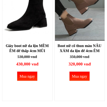
Giày boot nữ da lộn MỀM
Boot nữ cổ thun màu NÂU
ÊM đế thấp 4cm MŨI
XÁM da lộn đế 4cm ÊM
VUÔNG GBN121A
CHÂN GBN118B
530,000 vnđ
350,000 vnđ
430,000 vnđ
320,000 vnđ
Mua ngay
Mua ngay