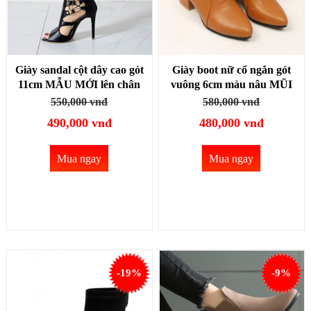
Giày sandal cột dây cao gót
Giày boot nữ cổ ngắn gót
11cm MẪU MỚI lên chân
vuông 6cm màu nâu MŨI
TÔN DÁNG, HIỆN ĐẠI
NHỌN cột dây GBN128C
550,000 vnđ
580,000 vnđ
GBN27A
490,000 vnđ
480,000 vnđ
Mua ngay
Mua ngay
-19%
-9%