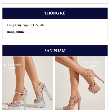
THỐNG KÊ
Tổng truy cập:
2,155,546
Đang online:
3
SẢN PHẨM