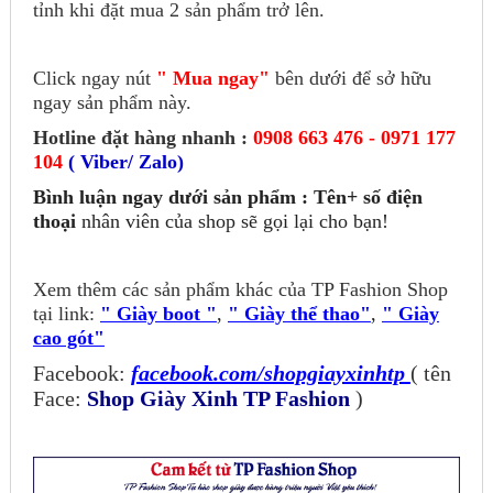
tỉnh khi đặt mua 2 sản phẩm trở lên.
Click ngay nút
" Mua ngay"
bên dưới để sở hữu
ngay sản phẩm này.
Hotline đặt hàng nhanh :
0908 663 476 - 0971 177
104
( Viber/ Zalo)
Bình luận ngay dưới sản phẩm : Tên+ số điện
thoại
nhân viên của shop sẽ gọi lại cho bạn!
Xem thêm các sản phẩm khác của TP Fashion Shop
tại link:
" Giày boot "
,
" Giày thể thao"
,
" Giày
cao gót"
Facebook:
facebook.com/shopgiayxinhtp
( tên
Face:
Shop Giày Xinh TP Fashion
)