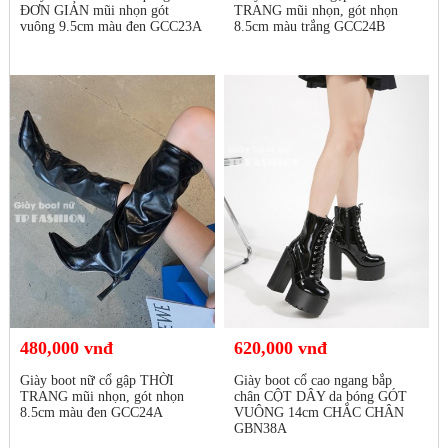
ĐƠN GIẢN mũi nhọn gót
TRANG mũi nhọn, gót nhọn
vuông 9.5cm màu đen GCC23A
8.5cm màu trắng GCC24B
480,000 vnđ
620,000 vnđ
Giày boot nữ cổ gập THỜI
Giày boot cổ cao ngang bắp
TRANG mũi nhọn, gót nhọn
chân CỘT DÂY da bóng GÓT
8.5cm màu đen GCC24A
VUÔNG 14cm CHẮC CHÂN
GBN38A