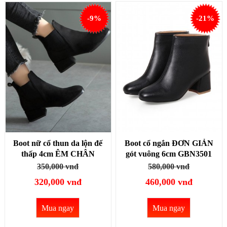
-9%
-21%
Boot nữ cổ thun da lộn đế
Boot cổ ngắn ĐƠN GIẢN
thấp 4cm ÊM CHÂN
gót vuông 6cm GBN3501
GBN118A
350,000 vnđ
580,000 vnđ
320,000 vnđ
460,000 vnđ
Mua ngay
Mua ngay