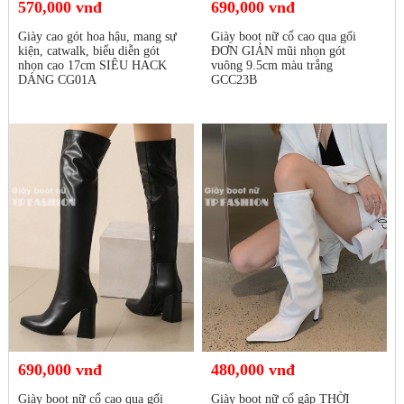
570,000 vnđ
690,000 vnđ
Giày cao gót hoa hậu, mang sự
Giày boot nữ cổ cao qua gối
kiện, catwalk, biểu diễn gót
ĐƠN GIẢN mũi nhọn gót
nhọn cao 17cm SIÊU HACK
vuông 9.5cm màu trắng
DÁNG CG01A
GCC23B
690,000 vnđ
480,000 vnđ
Giày boot nữ cổ cao qua gối
Giày boot nữ cổ gập THỜI