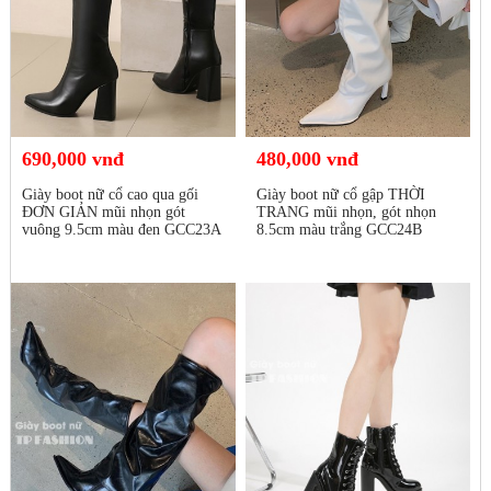
690,000 vnđ
480,000 vnđ
Giày boot nữ cổ cao qua gối
Giày boot nữ cổ gập THỜI
ĐƠN GIẢN mũi nhọn gót
TRANG mũi nhọn, gót nhọn
vuông 9.5cm màu đen GCC23A
8.5cm màu trắng GCC24B