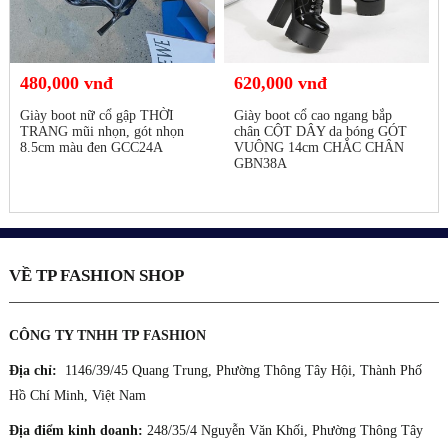
480,000 vnđ
620,000 vnđ
Giày boot nữ cổ gập THỜI
Giày boot cổ cao ngang bắp
TRANG mũi nhọn, gót nhọn
chân CỘT DÂY da bóng GÓT
8.5cm màu đen GCC24A
VUÔNG 14cm CHẮC CHÂN
GBN38A
VỀ TP FASHION SHOP
CÔNG TY TNHH TP FASHION
Địa chỉ:
1146/39/45 Quang Trung, Phường Thông Tây Hội, Thành Phố
Hồ Chí Minh, Việt Nam
Địa điểm kinh doanh:
248/35/4 Nguyễn Văn Khối, Phường Thông Tây