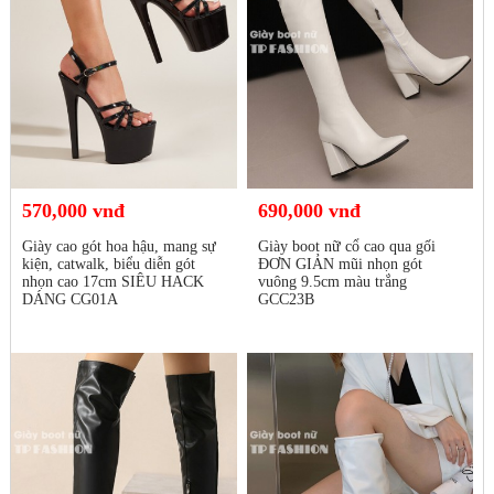
570,000 vnđ
690,000 vnđ
Giày cao gót hoa hậu, mang sự
Giày boot nữ cổ cao qua gối
kiện, catwalk, biểu diễn gót
ĐƠN GIẢN mũi nhọn gót
nhọn cao 17cm SIÊU HACK
vuông 9.5cm màu trắng
DÁNG CG01A
GCC23B