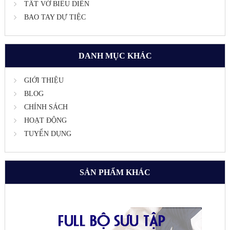
TẤT VỚ BIỂU DIỄN
BAO TAY DỰ TIỆC
DANH MỤC KHÁC
GIỚI THIỆU
BLOG
CHÍNH SÁCH
HOẠT ĐỘNG
TUYỂN DỤNG
SẢN PHẨM KHÁC