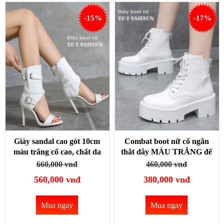
-15%
-17%
Giày sandal cao gót 10cm
Combat boot nữ cổ ngắn
màu trắng cổ cao, chất da
thắt dây MÀU TRẮNG đế
Pu, thiết kế CẦU KỲ
dầy 7cm TRẺ TRUNG-
660,000 vnđ
460,000 vnđ
SANG CHẢNH GBN31B
HIỆN ĐẠI GBN30B
560,000 vnđ
380,000 vnđ
Mua ngay
Mua ngay