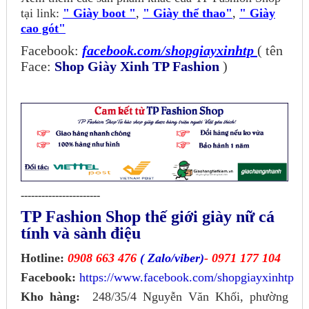
tại link:
" Giày boot "
,
" Giày thể thao"
,
" Giày
cao gót"
Facebook:
facebook.com/shopgiayxinhtp
( tên
Face:
Shop Giày Xinh TP Fashion
)
-----------------------
TP Fashion Shop thế giới giày nữ cá
tính và sành điệu
Hotline:
0908 663 476
( Zalo/viber)
- 0971 177 104
Facebook:
https://www.facebook.com/shopgiayxinhtp
Kho hàng:
248/35/4 Nguyễn Văn Khối, phường