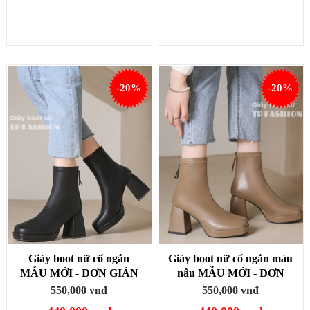
-20%
-20%
Giày boot nữ cổ ngắn
Giày boot nữ cổ ngắn màu
MẪU MỚI - ĐƠN GIẢN
nâu MẪU MỚI - ĐƠN
đế cong cao 8cm MŨI
GIẢN đế cong cao 8cm
550,000 vnđ
550,000 vnđ
VUÔNG THỜI THƯỢNG
MŨI VUÔNG GBN28C