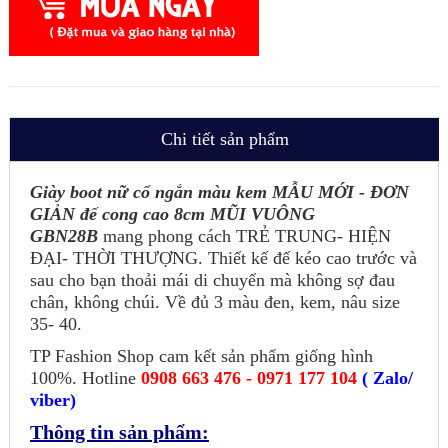
Chi tiết sản phẩm
Giày boot nữ cổ ngắn màu kem MẪU MỚI - ĐƠN
GIẢN đế cong cao 8cm MŨI VUÔNG
GBN28B
mang phong cách TRẺ TRUNG- HIỆN
ĐẠI- THỜI THƯỢNG. Thiết kế đế kéo cao trước và
sau cho bạn thoải mái di chuyển mà không sợ đau
chân, không chúi. Về đủ 3 màu đen, kem, nâu size
35- 40.
TP Fashion Shop cam kết sản phẩm giống hình
100%. Hotline
0908 663 476 - 0971 177 104
( Zalo/
viber)
Thông tin sản phẩm: