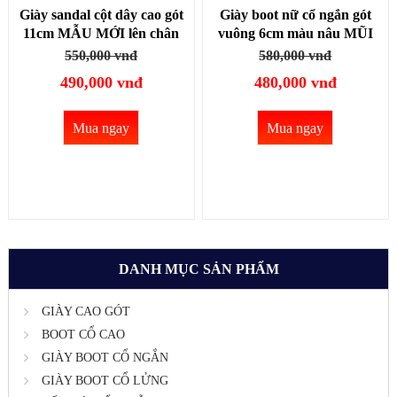
Giày sandal cột dây cao gót
Giày boot nữ cổ ngắn gót
11cm MẪU MỚI lên chân
vuông 6cm màu nâu MŨI
TÔN DÁNG, HIỆN ĐẠI
NHỌN cột dây GBN128C
550,000 vnđ
580,000 vnđ
GBN27A
490,000 vnđ
480,000 vnđ
Mua ngay
Mua ngay
DANH MỤC SẢN PHẨM
GIÀY CAO GÓT
BOOT CỔ CAO
GIÀY BOOT CỔ NGẮN
GIÀY BOOT CỔ LỬNG