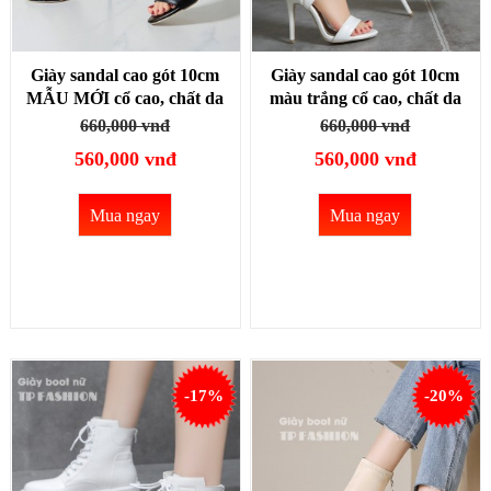
Giày sandal cao gót 10cm
Giày sandal cao gót 10cm
MẪU MỚI cổ cao, chất da
màu trắng cổ cao, chất da
Pu, thiết kế CẦU KỲ
Pu, thiết kế CẦU KỲ
660,000 vnđ
660,000 vnđ
SANG CHẢNH GBN31A
SANG CHẢNH GBN31B
560,000 vnđ
560,000 vnđ
Mua ngay
Mua ngay
-17%
-20%