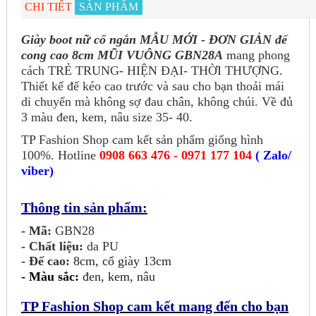
CHI TIẾT
SẢN PHẨM
Giày boot nữ cổ ngắn MẪU MỚI - ĐƠN GIẢN đế
cong cao 8cm MŨI VUÔNG GBN28A
mang phong
cách TRẺ TRUNG- HIỆN ĐẠI- THỜI THƯỢNG.
Thiết kế đế kéo cao trước và sau cho bạn thoải mái
di chuyển mà không sợ đau chân, không chúi. Về đủ
3 màu đen, kem, nâu size 35- 40.
TP Fashion Shop cam kết sản phẩm giống hình
100%. Hotline
0908 663 476 - 0971 177 104
( Zalo/
viber)
Thông tin sản phẩm:
- Mã:
GBN28
- Chất liệu:
da PU
- Đế cao:
8cm, cổ giày 13cm
-
Màu sắc:
đen, kem, nâu
TP Fashion Shop cam kết mang đến cho bạn