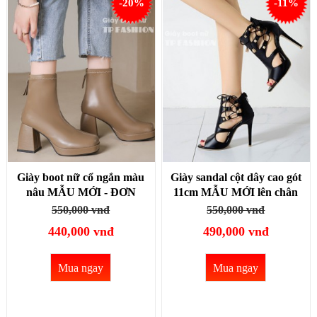
-20%
-11%
Giày boot nữ cổ ngắn màu
Giày sandal cột dây cao gót
nâu MẪU MỚI - ĐƠN
11cm MẪU MỚI lên chân
GIẢN đế cong cao 8cm
TÔN DÁNG, HIỆN ĐẠI
550,000 vnđ
550,000 vnđ
MŨI VUÔNG GBN28C
GBN27A
440,000 vnđ
490,000 vnđ
Mua ngay
Mua ngay