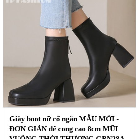
Giày boot nữ cổ ngắn MẪU MỚI -
ĐƠN GIẢN đế cong cao 8cm MŨI
VUÔNG THỜI THƯỢNG GBN28A