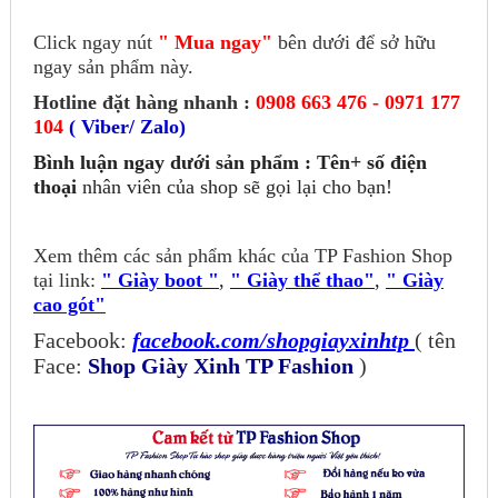
Click ngay nút
" Mua ngay"
bên dưới để sở hữu
ngay sản phẩm này.
Hotline đặt hàng nhanh :
0908 663 476 - 0971 177
104
( Viber/ Zalo)
Bình luận ngay dưới sản phẩm : Tên+ số điện
thoại
nhân viên của shop sẽ gọi lại cho bạn!
Xem thêm các sản phẩm khác của TP Fashion Shop
tại link:
" Giày boot "
,
" Giày thể thao"
,
" Giày
cao gót"
Facebook:
facebook.com/shopgiayxinhtp
( tên
Face:
Shop Giày Xinh TP Fashion
)