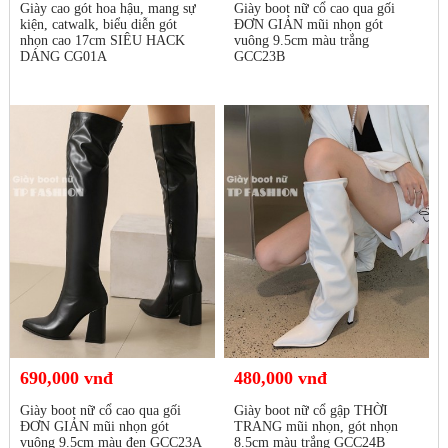
Giày cao gót hoa hậu, mang sự
Giày boot nữ cổ cao qua gối
kiện, catwalk, biểu diễn gót
ĐƠN GIẢN mũi nhọn gót
nhọn cao 17cm SIÊU HACK
vuông 9.5cm màu trắng
DÁNG CG01A
GCC23B
690,000 vnđ
480,000 vnđ
Giày boot nữ cổ cao qua gối
Giày boot nữ cổ gập THỜI
ĐƠN GIẢN mũi nhọn gót
TRANG mũi nhọn, gót nhọn
vuông 9.5cm màu đen GCC23A
8.5cm màu trắng GCC24B