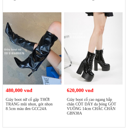
480,000 vnđ
620,000 vnđ
Giày boot nữ cổ gập THỜI
Giày boot cổ cao ngang bắp
TRANG mũi nhọn, gót nhọn
chân CỘT DÂY da bóng GÓT
8.5cm màu đen GCC24A
VUÔNG 14cm CHẮC CHÂN
GBN38A