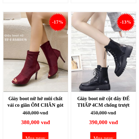
-17%
-13%
Giày boot nữ hở mũi chất
Giày boot nữ cột dây ĐẾ
vải co giãn ÔM CHÂN gót
THẤP 4CM chống trượt
nhọn cao 9.5CM màu đỏ
cho style TRẺ TRUNG-
460,000 vnđ
450,000 vnđ
rượu GBN21D
HIỆN ĐẠI GBN32A
380,000 vnđ
390,000 vnđ
Mua ngay
Mua ngay