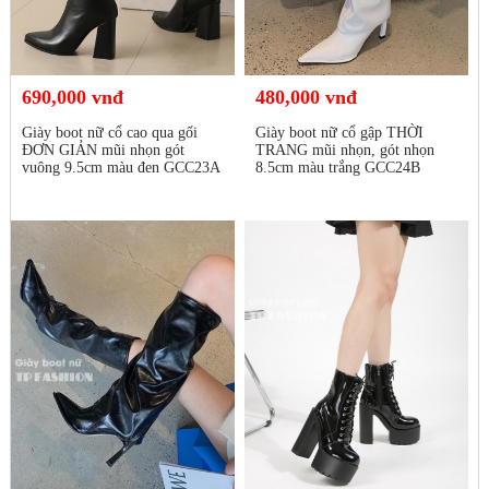
690,000 vnđ
480,000 vnđ
Giày boot nữ cổ cao qua gối
Giày boot nữ cổ gập THỜI
ĐƠN GIẢN mũi nhọn gót
TRANG mũi nhọn, gót nhọn
vuông 9.5cm màu đen GCC23A
8.5cm màu trắng GCC24B