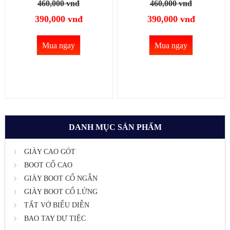
đen cổ lửng 17cm chuẩn
TRẮNG cổ lửng 17cm
460,000 vnđ
460,000 vnđ
style CÁ TÍNH GBN29A
chuẩn style CÁ TÍNH
390,000 vnđ
390,000 vnđ
GBN29B
Mua ngay
Mua ngay
DANH MỤC SẢN PHẨM
GIÀY CAO GÓT
BOOT CỔ CAO
GIÀY BOOT CỔ NGẮN
GIÀY BOOT CỔ LỬNG
TẤT VỚ BIỂU DIỄN
BAO TAY DỰ TIỆC