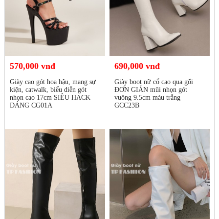
570,000 vnđ
690,000 vnđ
Giày cao gót hoa hậu, mang sự
Giày boot nữ cổ cao qua gối
kiện, catwalk, biểu diễn gót
ĐƠN GIẢN mũi nhọn gót
nhọn cao 17cm SIÊU HACK
vuông 9.5cm màu trắng
DÁNG CG01A
GCC23B