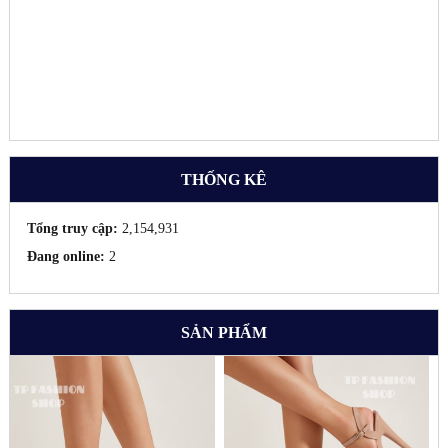
THỐNG KÊ
Tổng truy cập:
2,154,931
Đang online:
2
SẢN PHẨM