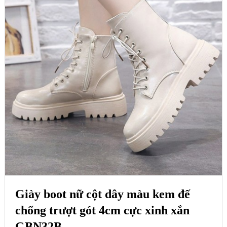
Giày boot nữ cột dây màu kem đế
chống trượt gót 4cm cực xinh xắn
GBN32B