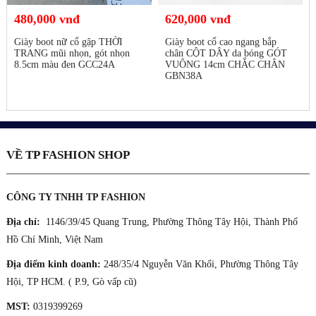
480,000 vnđ
620,000 vnđ
Giày boot nữ cổ gập THỜI
Giày boot cổ cao ngang bắp
TRANG mũi nhọn, gót nhọn
chân CỘT DÂY da bóng GÓT
8.5cm màu đen GCC24A
VUÔNG 14cm CHẮC CHÂN
GBN38A
VỀ TP FASHION SHOP
CÔNG TY TNHH TP FASHION
Địa chỉ:
1146/39/45 Quang Trung, Phường Thông Tây Hội, Thành Phố
Hồ Chí Minh, Việt Nam
Địa điểm kinh doanh:
248/35/4 Nguyễn Văn Khối, Phường Thông Tây
Hội, TP HCM. ( P.9, Gò vấp cũ)
MST:
0319399269