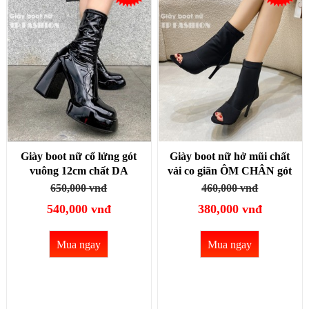
Giày boot nữ cổ lửng gót
Giày boot nữ hở mũi chất
vuông 12cm chất DA
vải co giãn ÔM CHÂN gót
BÓNG sang chảnh, thiết kế
nhọn cao 9.5CM màu đen
650,000 vnđ
460,000 vnđ
đơn giản KHÔNG DÂY
GBN21A
540,000 vnđ
380,000 vnđ
KÉO GBN15
Mua ngay
Mua ngay