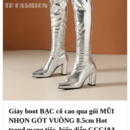
Giày boot BẠC cổ cao qua gối MŨI
NHỌN GÓT VUÔNG 8.5cm Hot
trend mang tiệc, biểu diễn GCC18A