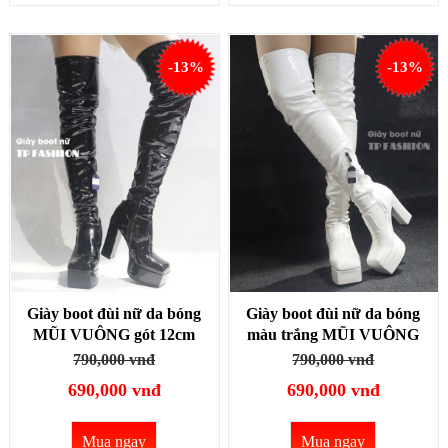
-13%
-13%
Giày boot đùi nữ da bóng
Giày boot đùi nữ da bóng
MŨI VUÔNG gót 12cm
màu trắng MŨI VUÔNG
thời thượng GCC12301
gót 12cm thời thượng
790,000 vnđ
790,000 vnđ
GCC12302
690,000 vnđ
690,000 vnđ
Mua ngay
Mua ngay