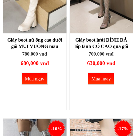
Giày boot nữ ống cao dưới
Giày boot lưới ĐÍNH ĐÁ
gối MŨI VUÔNG màu
lấp lánh CỔ CAO qua gối
trắng đơn giản KHÔNG
gót nhọn 9cm chất lưới co
780,000 vnđ
700,000 vnđ
DÂY KÉO gót vuông hình
giãn ÔM CHÂN- KHÔNG
680,000 vnđ
630,000 vnđ
CONG độc đáo GCC11B
TUỘT GBL01
Mua ngay
Mua ngay
-10%
-17%