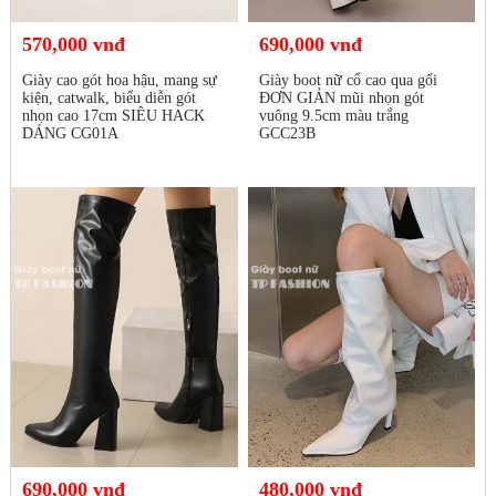
570,000 vnđ
690,000 vnđ
Giày cao gót hoa hậu, mang sự
Giày boot nữ cổ cao qua gối
kiện, catwalk, biểu diễn gót
ĐƠN GIẢN mũi nhọn gót
nhọn cao 17cm SIÊU HACK
vuông 9.5cm màu trắng
DÁNG CG01A
GCC23B
690,000 vnđ
480,000 vnđ