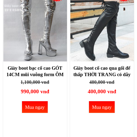
Giày boot bạc cổ cao GÓT
Giày boot cổ cao qua gối đế
14CM mũi vuông form ÔM
thấp THỜI TRANG có dây
CHÂN, THON DÁNG
cột chất da PU mềm ÔM
1,100,000 vnđ
480,000 vnđ
mang tiệc, biểu diễn
CHÂN GCC16
990,000 vnđ
400,000 vnđ
GCC14D
Mua ngay
Mua ngay