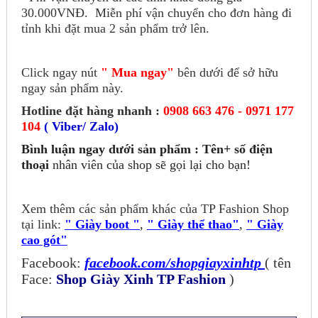
30.000VNĐ.
Miễn phí vận chuyển cho đơn hàng đi
tỉnh khi đặt mua 2 sản phẩm trở lên.
Click ngay nút
" Mua ngay"
bên dưới để sở hữu
ngay sản phẩm này.
Hotline đặt hàng nhanh :
0908 663 476 - 0971 177
104
( Viber/ Zalo)
Bình luận ngay dưới sản phẩm : Tên+ số điện
thoại
nhân viên của shop sẽ gọi lại cho bạn!
Xem thêm các sản phẩm khác của TP Fashion Shop
tại link:
" Giày boot "
,
" Giày thể thao"
,
" Giày
cao gót"
Facebook:
facebook.com/shopgiayxinhtp
( tên
Face:
Shop Giày Xinh TP Fashion
)