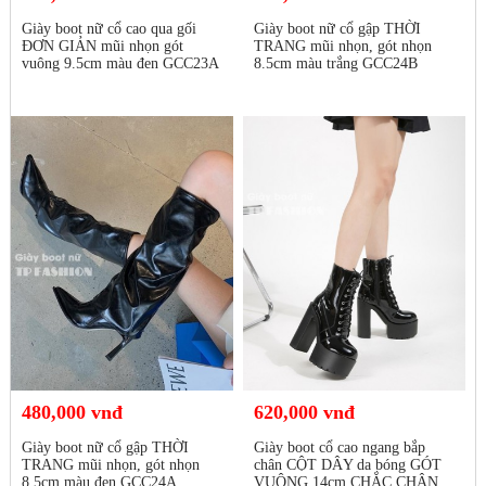
Giày boot nữ cổ cao qua gối
Giày boot nữ cổ gập THỜI
ĐƠN GIẢN mũi nhọn gót
TRANG mũi nhọn, gót nhọn
vuông 9.5cm màu đen GCC23A
8.5cm màu trắng GCC24B
480,000 vnđ
620,000 vnđ
Giày boot nữ cổ gập THỜI
Giày boot cổ cao ngang bắp
TRANG mũi nhọn, gót nhọn
chân CỘT DÂY da bóng GÓT
8.5cm màu đen GCC24A
VUÔNG 14cm CHẮC CHÂN