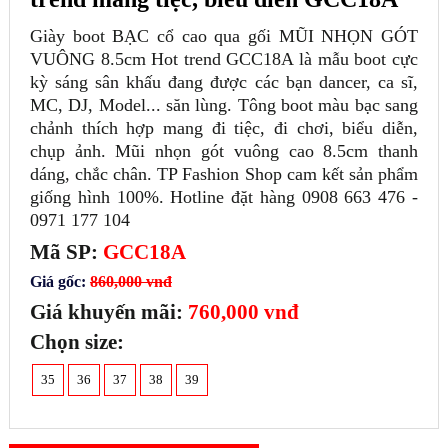
Giày boot BẠC cổ cao qua gối MŨI NHỌN GÓT
VUÔNG 8.5cm Hot trend GCC18A là mẫu boot cực
kỳ sáng sân khấu đang được các bạn dancer, ca sĩ,
MC, DJ, Model... săn lùng. Tông boot màu bạc sang
chảnh thích hợp mang đi tiệc, đi chơi, biểu diễn,
chụp ảnh. Mũi nhọn gót vuông cao 8.5cm thanh
dáng, chắc chân. TP Fashion Shop cam kết sản phẩm
giống hình 100%. Hotline đặt hàng 0908 663 476 -
0971 177 104
Mã SP:
GCC18A
Giá gốc:
860,000 vnđ
Giá khuyến mãi:
760,000 vnđ
Chọn size:
35
36
37
38
39