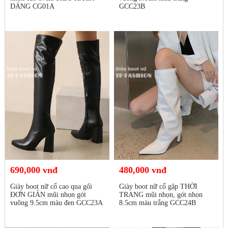
DÁNG CG01A
GCC23B
690,000 vnđ
480,000 vnđ
Giày boot nữ cổ cao qua gối
Giày boot nữ cổ gập THỜI
ĐƠN GIẢN mũi nhọn gót
TRANG mũi nhọn, gót nhọn
vuông 9.5cm màu đen GCC23A
8.5cm màu trắng GCC24B