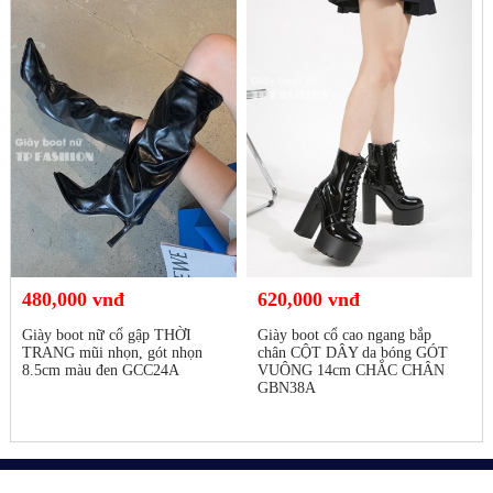
480,000 vnđ
620,000 vnđ
Giày boot nữ cổ gập THỜI
Giày boot cổ cao ngang bắp
TRANG mũi nhọn, gót nhọn
chân CỘT DÂY da bóng GÓT
8.5cm màu đen GCC24A
VUÔNG 14cm CHẮC CHÂN
GBN38A