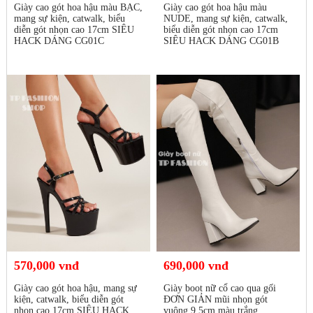
Giày cao gót hoa hậu màu BẠC,
Giày cao gót hoa hậu màu
mang sự kiện, catwalk, biểu
NUDE, mang sự kiện, catwalk,
diễn gót nhọn cao 17cm SIÊU
biểu diễn gót nhọn cao 17cm
HACK DÁNG CG01C
SIÊU HACK DÁNG CG01B
570,000 vnđ
690,000 vnđ
Giày cao gót hoa hậu, mang sự
Giày boot nữ cổ cao qua gối
kiện, catwalk, biểu diễn gót
ĐƠN GIẢN mũi nhọn gót
nhọn cao 17cm SIÊU HACK
vuông 9.5cm màu trắng