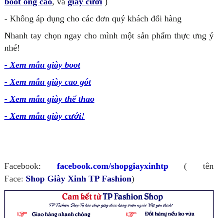
boot ống cao
, và
giày cưới
)
- Không áp dụng cho các đơn quý khách đổi hàng
Nhanh tay chọn ngay cho mình một sản phẩm thực ưng ý
nhé!
-
Xem mẫu giày boot
-
Xem mẫu giày cao gót
-
Xem mẫu giày thể thao
-
Xem mẫu giày cưới!
Facebook:
facebook.com/shopgiayxinhtp
( tên
Face:
Shop Giày Xinh TP Fashion
)